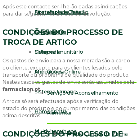
Após este contacto ser-lhe-ão dadas as indicações
Fitoterapia e Chás
Aparelhos de Tensão
para dar seguimento à troca ou devolução.
CONDIÇÕES DO PROCESSO DE
Articulações
Diversos
TROCA DE ARTIGO
Sistema Imunitário
Ortopedia
Os gastos de envio para a nossa morada são a cargo
do cliente, excepto para os clientes lesados pelo
Anti-Queda
Marcações Online
transporte ou problema de qualidade do produto.
Nestes casos os gastos de envio serão assumidos pela
farmaciaon.pt.
Sistema Urinário
Serviço de Aconselhamento
A troca só será efectuada após a verificação do
estado do produto e do cumprimento das condições
Homeopatia
Alimentar
acima descritas.
Multivitamínicos
CONDIÇÕES DO PROCESSO DE
Farmácia Central da Penha