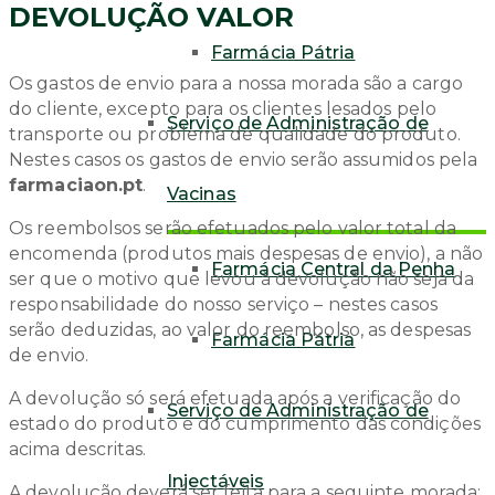
DEVOLUÇÃO VALOR
Farmácia Pátria
Os gastos de envio para a nossa morada são a cargo
do cliente, excepto para os clientes lesados pelo
Serviço de Administração de
transporte ou problema de qualidade do produto.
Nestes casos os gastos de envio serão assumidos pela
farmaciaon.pt
.
Vacinas
Os reembolsos serão efetuados pelo valor total da
encomenda (produtos mais despesas de envio), a não
Farmácia Central da Penha
ser que o motivo que levou à devolução não seja da
responsabilidade do nosso serviço – nestes casos
serão deduzidas, ao valor do reembolso, as despesas
Farmácia Pátria
de envio.
A devolução só será efetuada após a verificação do
Serviço de Administração de
estado do produto e do cumprimento das condições
acima descritas.
Injectáveis
A devolução deverá ser feita para a seguinte morada: