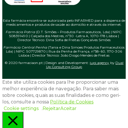
Esta farmácia encontra-se autorizada pelo INFARMED para a dispensa de
medicamentos e produtos de saúde ao domicílio e através da internet.
Farmácia Patria
(D.T. Simões – Produtos Farmaceuticos, Lda) | NIPC:
508391490 | Calçada dos Mestres, nº30 -Letra A, 1070-178 Lisboa |
Director Técnico: Dina Sofia de Freitas Gonçalves Simões
Farmácia Central Penha
(Tania e Dina Simoes Produtos Farmaceuticos
Lda) | NIPC: 507729870 | Rua da Penha de França, nº58-60, 1170-306
Lisboa | Director Técnico: João Diogo Mendes de Freitas
© 2020 farmaciaon.pt | Design and Development:
iupi.agency
by
Dual
Up Consulting Group
Este site utiliza cookies para lhe proporcionar uma
melhor experiência de navegação. Para saber mais
sobre cookies, quais as suas finalidades e como geri-
los, consulte a nossa
Política de Cookies
Cookie settings
.
Rejeitar
Aceitar